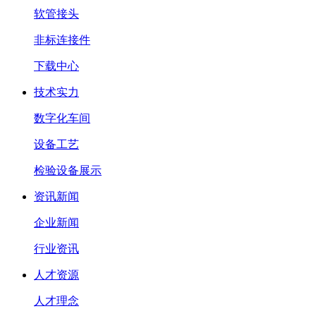
软管接头
非标连接件
下载中心
技术实力
数字化车间
设备工艺
检验设备展示
资讯新闻
企业新闻
行业资讯
人才资源
人才理念