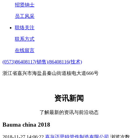
招贤纳士
员工风采
联络关注
联系方式
在线留言
(0573)86408117(销售)/86408116(技术)
浙江省嘉兴市海盐县秦山街道核电大道666号
资讯新闻
了解最新的资讯与前沿动态
Bauma china 2018
2018-11-27 14:06:22
嘉兴迈思特管件制造有限公司
浏览次数