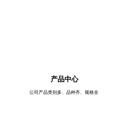
产品中心
公司产品类别多、品种齐、规格全