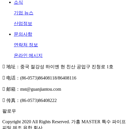
소식
기업 뉴스
산업정보
문의사항
연락처 정보
온라인 메시지

地址：중국 절강성 하이옌 현 친산 공업구 진청로 1호

电话：(86-0573)86408118/86408116

邮箱：mst@guanjiantou.com

传真：(86-0573)86408222
팔로우
Copyright 2020 All Rights Reserved. 가흥 MASTER 특수 파이프
피팅 제조 유한 회사