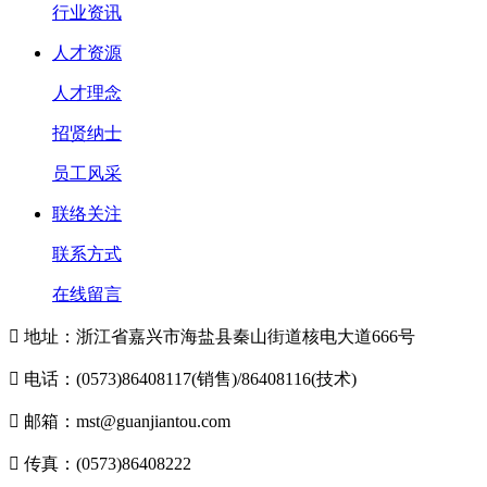
行业资讯
人才资源
人才理念
招贤纳士
员工风采
联络关注
联系方式
在线留言

地址：浙江省嘉兴市海盐县秦山街道核电大道666号

电话：(0573)86408117(销售)/86408116(技术)

邮箱：mst@guanjiantou.com

传真：(0573)86408222