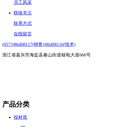
员工风采
联络关注
联系方式
在线留言
(0573)86408117(销售)/86408116(技术)
浙江省嘉兴市海盐县秦山街道核电大道666号
产品分类
按材质