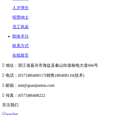
人才理念
招贤纳士
员工风采
联络关注
联系方式
在线留言

地址：浙江省嘉兴市海盐县秦山街道核电大道666号

电话：(0573)86408117(销售)/86408116(技术)

邮箱：mst@guanjiantou.com

传真：(0573)86408222
关注我们