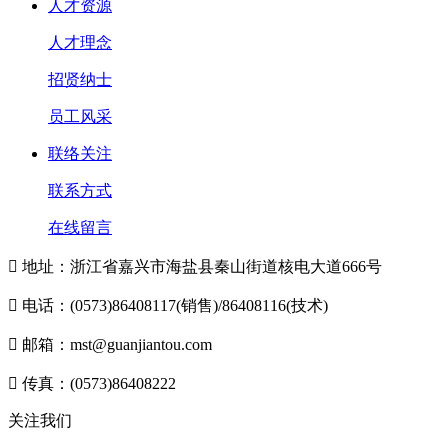
人才资源
人才理念
招贤纳士
员工风采
联络关注
联系方式
在线留言

地址：浙江省嘉兴市海盐县秦山街道核电大道666号

电话：(0573)86408117(销售)/86408116(技术)

邮箱：mst@guanjiantou.com

传真：(0573)86408222
关注我们